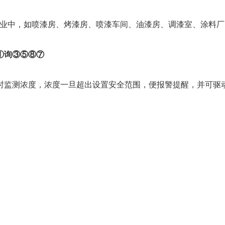
于各行各业中，如喷漆房、烤漆房、喷漆车间、油漆房、调漆室、涂料
①询③⑤⑧⑦
时监测浓度，浓度一旦超出设置安全范围，便报警提醒，并可驱