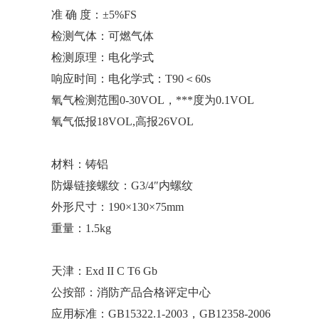
准 确 度：±5%FS
检测气体：可燃气体
检测原理：电化学式
响应时间：电化学式：T90＜60s
氧气检测范围0-30VOL，***度为0.1VOL
氧气低报18VOL,高报26VOL
材料：铸铝
防爆链接螺纹：G3/4″内螺纹
外形尺寸：190×130×75mm
重量：1.5kg
天津：Exd II C T6 Gb
公按部：消防产品合格评定中心
应用标准：GB15322.1-2003，GB12358-2006