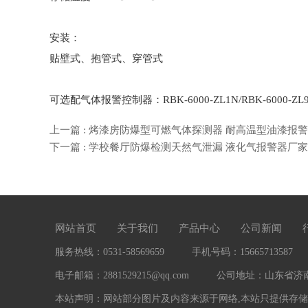
安装：
贴壁式、抱管式、穿管式
可选配气体报警控制器：RBK-6000-ZL1N/RBK-6000-ZL9/RB
上一篇 : 烤漆房防爆型可燃气体探测器 耐高温型油漆报警
下一篇 : 学校餐厅防爆检测天然气泄漏 液化气报警器厂家
网站首页
关于我们
产品中心
公司新闻
服务热线：0531-58569659
手机号码：15665713587
电子邮箱：2881529215@qq.com
公司地址：山东省济南市
本站声明：网站部分图片及内容来源于网络,本站只提供存储