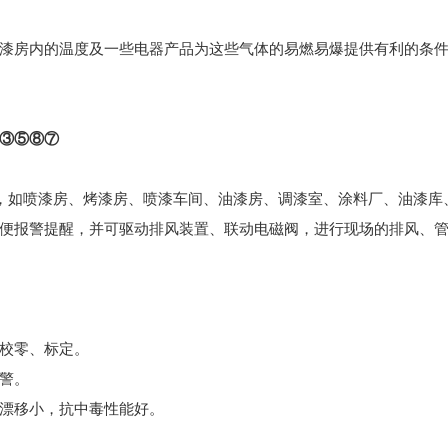
漆房内的温度及一些电器产品为这些气体的易燃易爆提供有利的条
③⑤⑧⑦
行各业中，如喷漆房、烤漆房、喷漆车间、油漆房、调漆室、涂料厂、油
便报警提醒，并可驱动排风装置、联动电磁阀，进行现场的排风、管道
校零、标定。
警。
漂移小，抗中毒性能好。