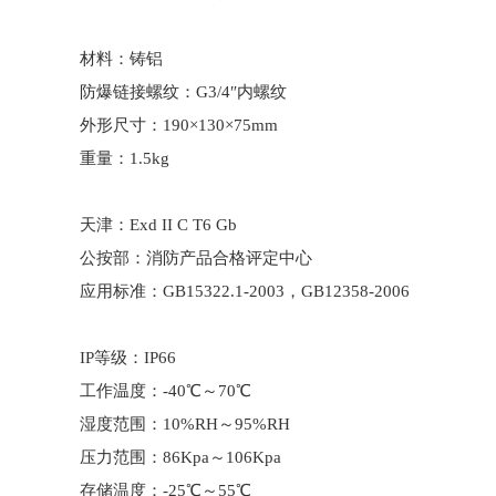
材料：铸铝
防爆链接螺纹：G3/4″内螺纹
外形尺寸：190×130×75mm
重量：1.5kg
天津：Exd II C T6 Gb
公按部：消防产品合格评定中心
应用标准：GB15322.1-2003，GB12358-2006
IP等级：IP66
工作温度：-40℃～70℃
湿度范围：10%RH～95%RH
压力范围：86Kpa～106Kpa
存储温度：-25℃～55℃